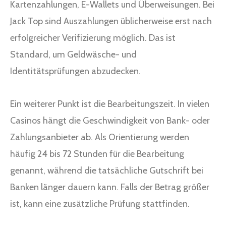
Kartenzahlungen, E-Wallets und Überweisungen. Bei
Jack Top sind Auszahlungen üblicherweise erst nach
erfolgreicher Verifizierung möglich. Das ist
Standard, um Geldwäsche- und
Identitätsprüfungen abzudecken.
Ein weiterer Punkt ist die Bearbeitungszeit. In vielen
Casinos hängt die Geschwindigkeit von Bank- oder
Zahlungsanbieter ab. Als Orientierung werden
häufig 24 bis 72 Stunden für die Bearbeitung
genannt, während die tatsächliche Gutschrift bei
Banken länger dauern kann. Falls der Betrag größer
ist, kann eine zusätzliche Prüfung stattfinden.