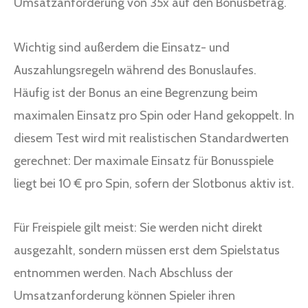
Umsatzanforderung von 35x auf den Bonusbetrag.
Wichtig sind außerdem die Einsatz- und
Auszahlungsregeln während des Bonuslaufes.
Häufig ist der Bonus an eine Begrenzung beim
maximalen Einsatz pro Spin oder Hand gekoppelt. In
diesem Test wird mit realistischen Standardwerten
gerechnet: Der maximale Einsatz für Bonusspiele
liegt bei 10 € pro Spin, sofern der Slotbonus aktiv ist.
Für Freispiele gilt meist: Sie werden nicht direkt
ausgezahlt, sondern müssen erst dem Spielstatus
entnommen werden. Nach Abschluss der
Umsatzanforderung können Spieler ihren