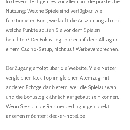
In diesem Test geht es vor allem um die praktische
Nutzung: Welche Spiele sind verfügbar, wie
funktionieren Boni, wie läuft die Auszahlung ab und
welche Punkte sollten Sie vor dem Spielen
beachten? Der Fokus liegt dabei auf dem Alltag in
einem Casino-Setup, nicht auf Werbeversprechen.
Der Zugang erfolgt über die Website. Viele Nutzer
vergleichen Jack Top im gleichen Atemzug mit
anderen Echtgeldanbietern, weil die Spielauswahl
und die Bonuslogik ähnlich aufgebaut sein können.
Wenn Sie sich die Rahmenbedingungen direkt
ansehen möchten: decker-hotel.de