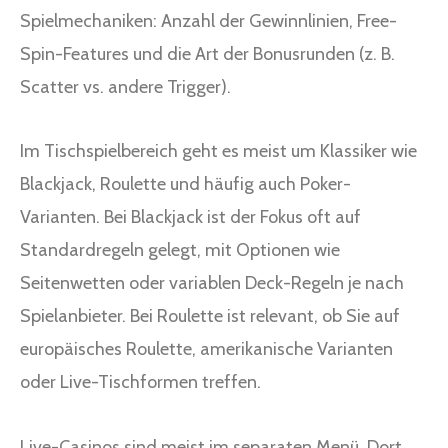
Spielmechaniken: Anzahl der Gewinnlinien, Free-
Spin-Features und die Art der Bonusrunden (z. B.
Scatter vs. andere Trigger).
Im Tischspielbereich geht es meist um Klassiker wie
Blackjack, Roulette und häufig auch Poker-
Varianten. Bei Blackjack ist der Fokus oft auf
Standardregeln gelegt, mit Optionen wie
Seitenwetten oder variablen Deck-Regeln je nach
Spielanbieter. Bei Roulette ist relevant, ob Sie auf
europäisches Roulette, amerikanische Varianten
oder Live-Tischformen treffen.
Live-Casinos sind meist im separaten Menü. Dort