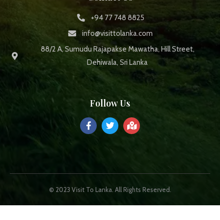
+94 77 748 8825
info@visittolanka.com
88/2 A, Sumudu Rajapakse Mawatha, Hill Street,
Dehiwala, Sri Lanka
Follow Us
© 2023 Visit To Lanka. All Rights Reserved.