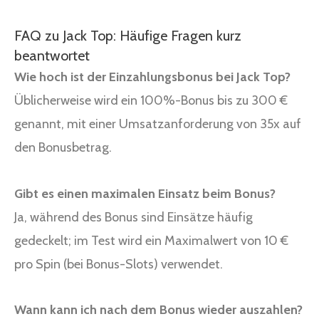
FAQ zu Jack Top: Häufige Fragen kurz
beantwortet
Wie hoch ist der Einzahlungsbonus bei Jack Top?
Üblicherweise wird ein 100%-Bonus bis zu 300 €
genannt, mit einer Umsatzanforderung von 35x auf
den Bonusbetrag.
Gibt es einen maximalen Einsatz beim Bonus?
Ja, während des Bonus sind Einsätze häufig
gedeckelt; im Test wird ein Maximalwert von 10 €
pro Spin (bei Bonus-Slots) verwendet.
Wann kann ich nach dem Bonus wieder auszahlen?