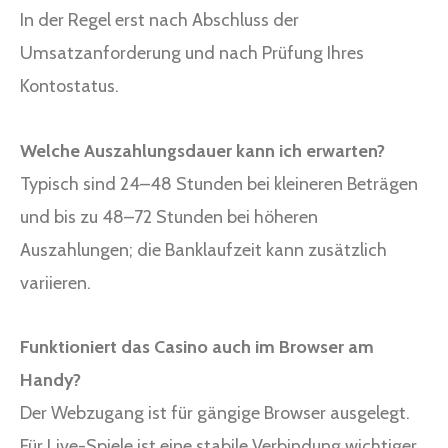
In der Regel erst nach Abschluss der
Umsatzanforderung und nach Prüfung Ihres
Kontostatus.
Welche Auszahlungsdauer kann ich erwarten?
Typisch sind 24–48 Stunden bei kleineren Beträgen
und bis zu 48–72 Stunden bei höheren
Auszahlungen; die Banklaufzeit kann zusätzlich
variieren.
Funktioniert das Casino auch im Browser am
Handy?
Der Webzugang ist für gängige Browser ausgelegt.
Für Live-Spiele ist eine stabile Verbindung wichtiger