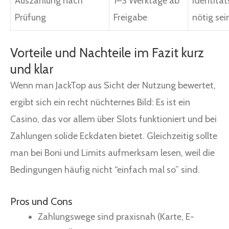
Auszahlung nach
1–3 Werktage ab
Identitä
Prüfung
Freigabe
nötig sei
Vorteile und Nachteile im Fazit kurz
und klar
Wenn man JackTop aus Sicht der Nutzung bewertet,
ergibt sich ein recht nüchternes Bild: Es ist ein
Casino, das vor allem über Slots funktioniert und bei
Zahlungen solide Eckdaten bietet. Gleichzeitig sollte
man bei Boni und Limits aufmerksam lesen, weil die
Bedingungen häufig nicht “einfach mal so” sind.
Pros und Cons
Zahlungswege sind praxisnah (Karte, E-