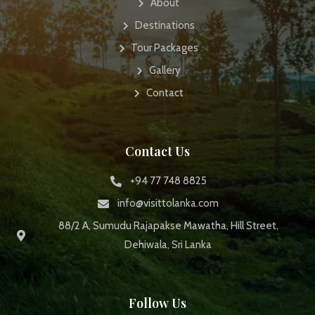
About
Destinations
Tour Packages
Gallery
Contact
Contact Us
+94 77 748 8825
info@visittolanka.com
88/2 A, Sumudu Rajapakse Mawatha, Hill Street,
Dehiwala, Sri Lanka
Follow Us