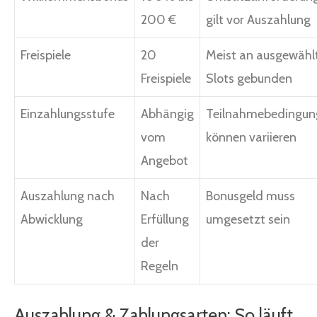
200 €
gilt vor Auszahlung
Freispiele
20
Meist an ausgewähl
Freispiele
Slots gebunden
Einzahlungsstufe
Abhängig
Teilnahmebedingun
vom
können variieren
Angebot
Auszahlung nach
Nach
Bonusgeld muss
Abwicklung
Erfüllung
umgesetzt sein
der
Regeln
Auszahlung & Zahlungsarten: So läuft