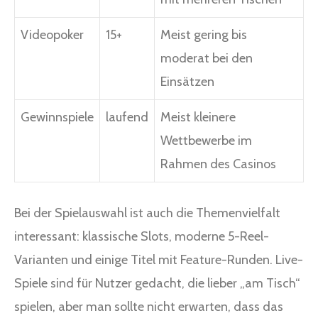
Videopoker
15+
Meist gering bis
moderat bei den
Einsätzen
Gewinnspiele
laufend
Meist kleinere
Wettbewerbe im
Rahmen des Casinos
Bei der Spielauswahl ist auch die Themenvielfalt
interessant: klassische Slots, moderne 5-Reel-
Varianten und einige Titel mit Feature-Runden. Live-
Spiele sind für Nutzer gedacht, die lieber „am Tisch“
spielen, aber man sollte nicht erwarten, dass das