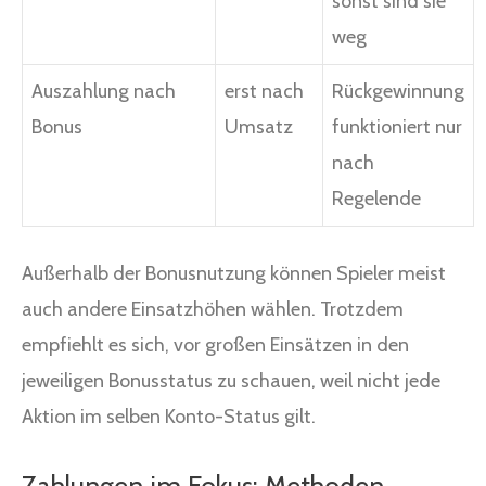
sonst sind sie
weg
Auszahlung nach
erst nach
Rückgewinnung
Bonus
Umsatz
funktioniert nur
nach
Regelende
Außerhalb der Bonusnutzung können Spieler meist
auch andere Einsatzhöhen wählen. Trotzdem
empfiehlt es sich, vor großen Einsätzen in den
jeweiligen Bonusstatus zu schauen, weil nicht jede
Aktion im selben Konto-Status gilt.