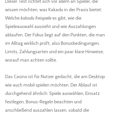
Dieser Test richtet sich vor allem an Spieler, die
wissen möchten, was Kakadu in der Praxis bietet:
Welche
kakadu freispiele
es gibt, wie die
Spieleauswahl aussieht und wie Auszahlungen
ablaufen. Der Fokus liegt auf den Punkten, die man
im Alltag wirklich prüft, also Bonusbedingungen,
Limits, Zahlungsarten und ein paar klare Hinweise,
worauf man achten sollte.
Das Casino ist für Nutzer gedacht, die am Desktop
wie auch mobil spielen möchten. Der Ablauf ist
durchgehend ähnlich: Spiele auswählen, Einsatz
festlegen, Bonus-Regeln beachten und
anschließend auszahlen lassen, sobald die