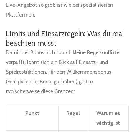
Live-Angebot so groß ist wie bei spezialisierten
Plattformen.
Limits und Einsatzregeln: Was du real
beachten musst
Damit der Bonus nicht durch kleine Regelkonflikte
verpufft, lohnt sich ein Blick auf Einsatz- und
Spielrestriktionen. Für den Willkommensbonus
(Freispiele plus Bonusguthaben) gelten
typischerweise diese Grenzen:
Punkt
Regel
Warum es
wichtig ist