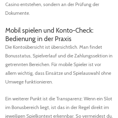
Casino entstehen, sondern an der Prüfung der
Dokumente.
Mobil spielen und Konto-Check:
Bedienung in der Praxis
Die Kontoübersicht ist übersichtlich. Man findet
Bonusstatus, Spielverlauf und die Zahlungssektion in
getrennten Bereichen. Für mobile Spieler ist vor
allem wichtig, dass Einsätze und Spielauswahl ohne
Umwege funktionieren.
Ein weiterer Punkt ist die Transparenz: Wenn ein Slot
im Bonusbereich liegt, ist das in der Regel direkt im
jeweiligen Spielkontext erkennbar. So vermeidest du,