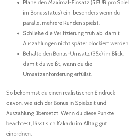
Plane den Maximal-Einsatz (5 EUR pro Spiel
im Bonusstatus) ein, besonders wenn du
parallel mehrere Runden spielst.
Schließe die Verifizierung früh ab, damit
Auszahlungen nicht später blockiert werden.
Behalte den Bonus-Umsatz (35x) im Blick,
damit du weißt, wann du die
Umsatzanforderung erfüllst.
So bekommst du einen realistischen Eindruck
davon, wie sich der Bonus in Spielzeit und
Auszahlung übersetzt. Wenn du diese Punkte
beachtest, lässt sich Kakadu im Alltag gut
einordnen.