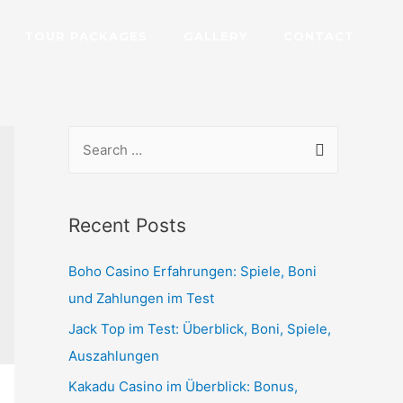
TOUR PACKAGES
GALLERY
CONTACT
Recent Posts
Boho Casino Erfahrungen: Spiele, Boni
und Zahlungen im Test
Jack Top im Test: Überblick, Boni, Spiele,
Auszahlungen
Kakadu Casino im Überblick: Bonus,