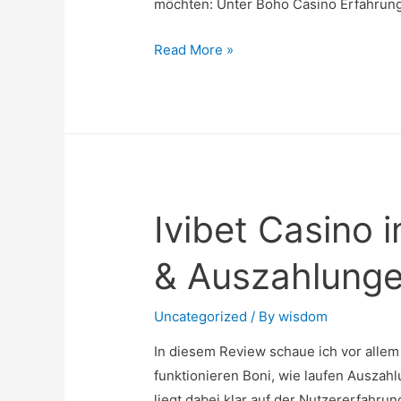
möchten: Unter Boho Casino Erfahrun
Read More »
Ivibet Casino i
& Auszahlung
Uncategorized
/ By
wisdom
In diesem Review schaue ich vor allem 
funktionieren Boni, wie laufen Auszah
liegt dabei klar auf der Nutzererfahr