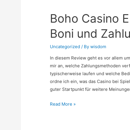
Boho Casino Er
Boni und Zahl
Uncategorized
/ By
wisdom
In diesem Review geht es vor allem um
mir an, welche Zahlungsmethoden verf
typischerweise laufen und welche Bed
ordne ich ein, was das Casino bei Spiel
guter Startpunkt für weitere Meinunge
Read More »