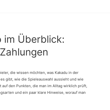
 im Überblick:
 Zahlungen
Spieler, die wissen möchten, was Kakadu in der
e es gibt, wie die Spieleauswahl aussieht und wie
 auf den Punkten, die man im Alltag wirklich prüft,
gsarten und ein paar klare Hinweise, worauf man