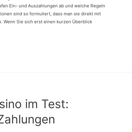
aufen Ein- und Auszahlungen ab und welche Regeln
ionen sind so formuliert, dass man sie direkt mit
n. Wenn Sie sich erst einen kurzen Überblick
sino im Test:
 Zahlungen