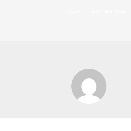
HOME
DESTINATIONS