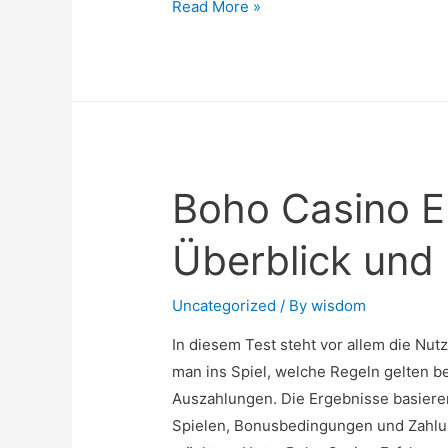
Read More »
Boho Casino E
Überblick und
Uncategorized
/ By
wisdom
In diesem Test steht vor allem die Nut
man ins Spiel, welche Regeln gelten be
Auszahlungen. Die Ergebnisse basiere
Spielen, Bonusbedingungen und Zahlun