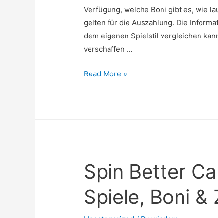
Verfügung, welche Boni gibt es, wie l
gelten für die Auszahlung. Die Informat
dem eigenen Spielstil vergleichen kan
verschaffen …
Read More »
Spin Better Ca
Spiele, Boni &